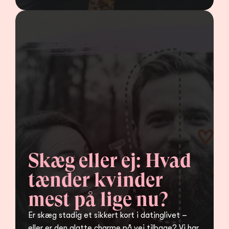
Skæg eller ej: Hvad 
tænder kvinder 
mest på lige nu?
Er skæg stadig et sikkert kort i datinglivet – 
eller er den glatte charme på vej tilbage? Vi har 