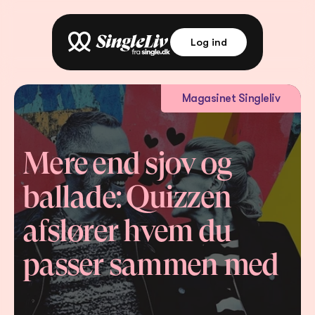
Log ind
Magasinet Singleliv
Mere end sjov og 
ballade: Quizzen 
afslører hvem du 
passer sammen med