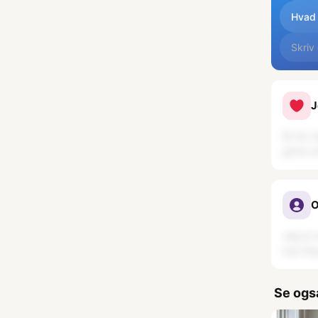
Hvad 
Skriv
J
En fyr 
grine o
O
Jeg er 
nye tin
Se ogs