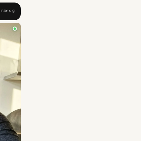
å nær dig
lle dage
å nær dig