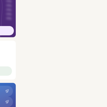
??%
??%
??%
??%
??%