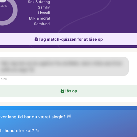
Sex & dating
atch
Samliv
Livsstil
Etik & moral
Samfund
Tag match-quizzen for at låse op
Hej! Jeg kan se du også er fra området, skal vi ikke ses til en
kaffe en dag? 😊
ge nu
Lås op
Hvor lang tid har du været single? 👋
til hund eller kat? 🐾