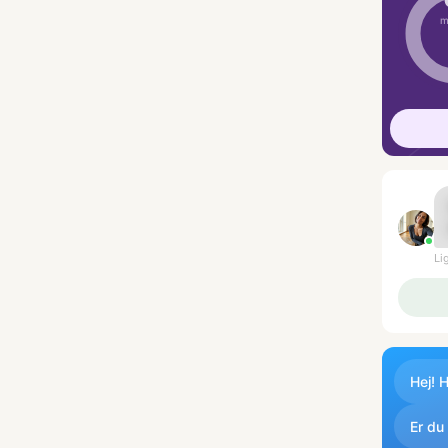
m
Li
Hej! 
Er du 