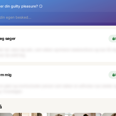
er din guilty pleasure? 😏
 din egen besked...
eg søger
der tør være sig selv, som elsker spontane weekendture og kan få mig 
ver de små ting
m mig
en glad og eventyrlysten person som elsker at udforske nye steder 
g i hverdagen
å