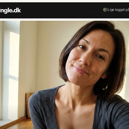
Lige logget p
🇩🇰
Dansk kundeservice a
Lige logget p