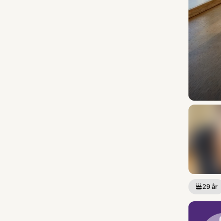
29
år