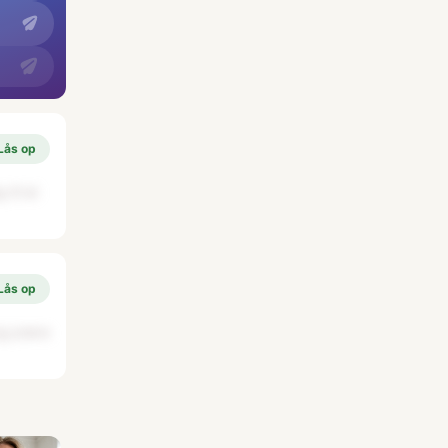
Lås op
til at
Lås op
og prøve