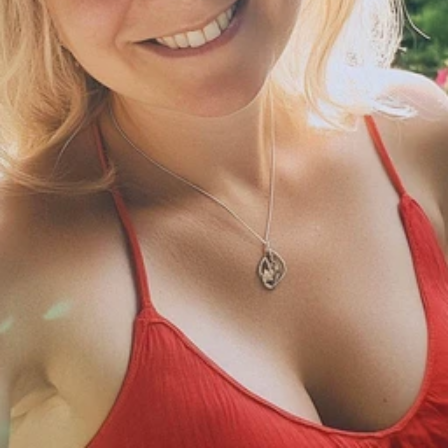
Hej! Jeg hedder Laura og 
arbejder hos Single.dk, håber 
du er klar til at få én på 
opleveren, og møde en masse 
spændende mennesker 😍
Er du en mand eller kvinde?
Jeg er mand
Jeg er kvinde