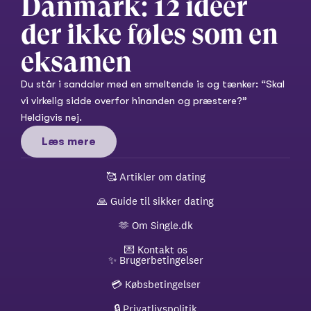
Danmark: 12 idéer 
der ikke føles som en 
eksamen
Du står i sandaler med en smeltende is og tænker: “Skal 
vi virkelig sidde overfor hinanden og præstere?” 
Heldigvis nej.
Læs mere
🥰 
Artikler om dating
🙏 
Guide til sikker dating
🫶 
Om Single.dk
💌 
Kontakt os
✨ 
Brugerbetingelser
💳 
Købsbetingelser
🔒 
Privatlivspolitik