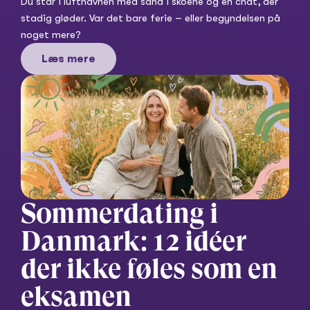
Du står i lufthavnen med sand i skoene og en chat, der 
stadig gløder. Var det bare ferie – eller begyndelsen på 
noget mere?
Læs mere
Sommerdating i 
Danmark: 12 idéer 
der ikke føles som en 
eksamen