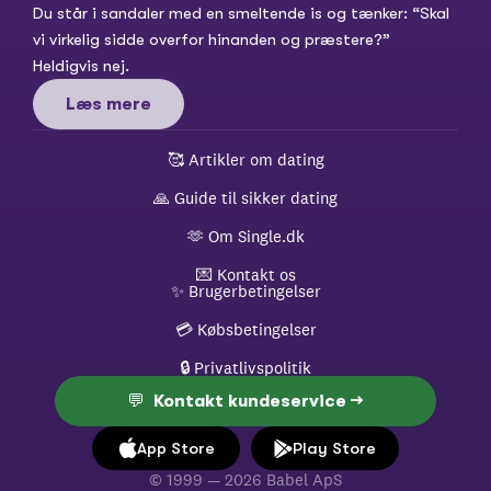
Du står i sandaler med en smeltende is og tænker: “Skal 
vi virkelig sidde overfor hinanden og præstere?” 
Heldigvis nej.
Læs mere
🥰 
Artikler om dating
🙏 
Guide til sikker dating
🫶 
Om Single.dk
💌 
Kontakt os
✨ 
Brugerbetingelser
💳 
Købsbetingelser
🔒 
Privatlivspolitik
💬  Kontakt kundeservice →
App Store
Play Store
© 1999 — 2026 Babel ApS