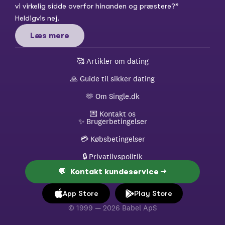
vi virkelig sidde overfor hinanden og præstere?” 
Heldigvis nej.
Læs mere
🥰 
Artikler om dating
🙏 
Guide til sikker dating
🫶 
Om Single.dk
💌 
Kontakt os
✨ 
Brugerbetingelser
💳 
Købsbetingelser
🔒 
Privatlivspolitik
💬  Kontakt kundeservice →
App Store
Play Store
© 1999 — 2026 Babel ApS