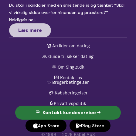
Du står i sandaler med en smeltende is og tænker: “Skal 
vi virkelig sidde overfor hinanden og præstere?” 
Heldigvis nej.
Læs mere
🥰 
Artikler om dating
🙏 
Guide til sikker dating
🫶 
Om Single.dk
💌 
Kontakt os
✨ 
Brugerbetingelser
💳 
Købsbetingelser
🔒 
Privatlivspolitik
💬  Kontakt kundeservice →
App Store
Play Store
© 1999 — 2026 Babel ApS