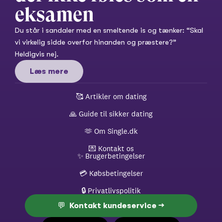
eksamen
Du står i sandaler med en smeltende is og tænker: “Skal 
vi virkelig sidde overfor hinanden og præstere?” 
Heldigvis nej.
Læs mere
🥰 
Artikler om dating
🙏 
Guide til sikker dating
🫶 
Om Single.dk
💌 
Kontakt os
✨ 
Brugerbetingelser
💳 
Købsbetingelser
🔒 
Privatlivspolitik
💬  Kontakt kundeservice →