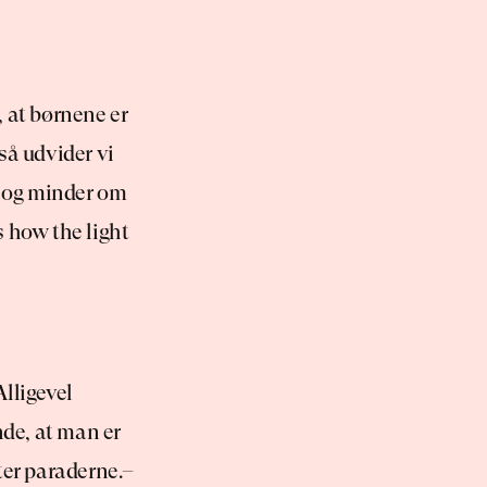
 at børnene er 
så udvider vi 
p og minder om 
 how the light 
lligevel 
de, at man er 
fter paraderne.– 