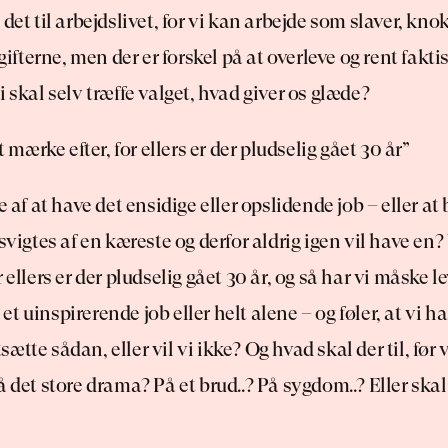
det til arbejdslivet, for vi kan arbejde som slaver, knokl
dgifterne, men der er forskel på at overleve og rent faktis
i skal selv træffe valget, hvad giver os glæde?
at mærke efter, for ellers er der pludselig gået 30 år”
e af at have det ensidige eller opslidende job – eller at b
svigtes af en kæreste og derfor aldrig igen vil have en? Vi
 ellers er der pludselig gået 30 år, og så har vi måske leve
 uinspirerende job eller helt alene – og føler, at vi har
ortsætte sådan, eller vil vi ikke? Og hvad skal der til, før 
å det store drama? På et brud..? På sygdom..? Eller skal