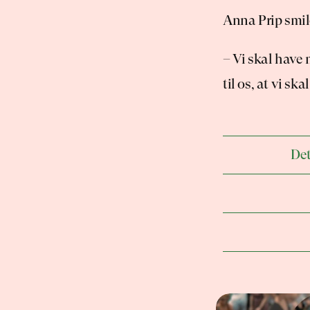
Anna Prip smile
– Vi skal have 
til os, at vi ska
Det