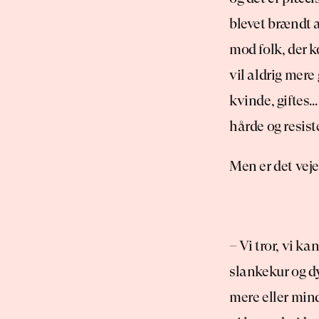
blevet brændt af
mod folk, der kø
vil aldrig mere
kvinde, giftes…
hårde og resiste
Men er det vej
– Vi tror, vi ka
slankekur og dy
mere eller mind