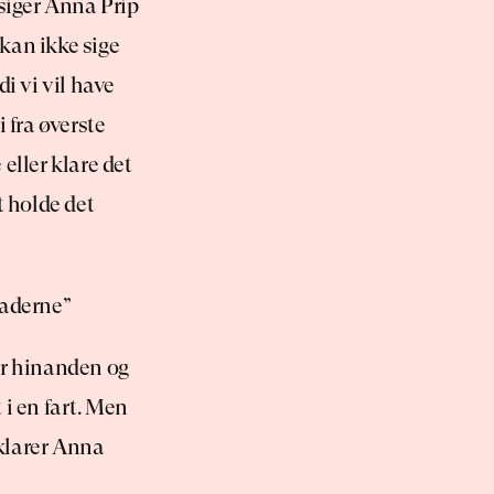
siger Anna Prip 
kan ikke sige 
i vi vil have 
 fra øverste 
eller klare det 
 holde det 
araderne”
ter hinanden og 
 i en fart. Men 
rklarer Anna 