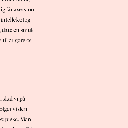
ig får aversion 
ntellekt: Jeg 
, date en smuk 
il at gøre os 
 skal vi på 
lger vi den – 
ke piske. Men 