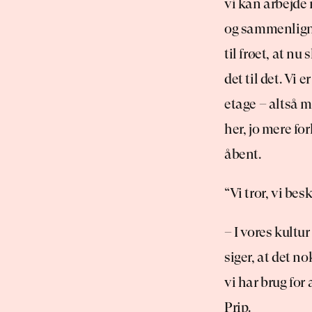
vi kan arbejde 
og sammenligner
til frøet, at nu
det til det. Vi 
etage – altså m
her, jo mere fo
åbent.
“Vi tror, vi bes
– I vores kultur
siger, at det no
vi har brug for 
Prip.