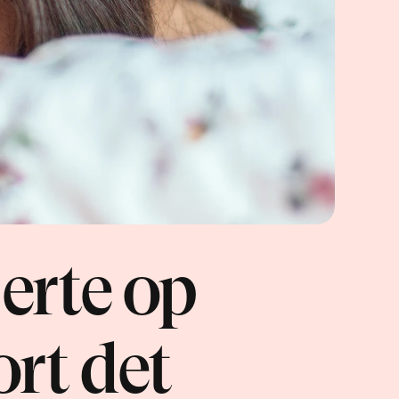
erte op 
rt det 