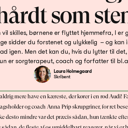
hårdt som ste
vil skilles, børnene er flyttet hjemmefra, I er g
sidder du forstenet og ulykkelig  – og kan ikke
d igen. Men det kan du, hvis du lytter til det, di
Laura Holmegaard
Skribent
, aldrig mere have en kæreste, der kører i en rød Audi! F
dragsholder og coach Anna Prip skrupgriner, for ret bese
Ikke desto mindre var det præcis sådan, hun tænkte efter
 sådan, de fleste af os umiddelbart reagerer, når vi er bl