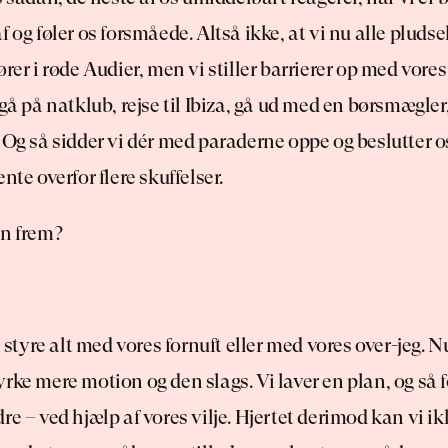
 og føler os forsmåede. Altså ikke, at vi nu alle pludsel
rer i røde Audier, men vi stiller barrierer op med vores i
 gå på natklub, rejse til Ibiza, gå ud med en børsmægler
 Og så sidder vi dér med paraderne oppe og beslutter os t
nte overfor flere skuffelser.
en frem?
n styre alt med vores fornuft eller med vores over-jeg. Nu
rke mere motion og den slags. Vi laver en plan, og så fø
re – ved hjælp af vores vilje. Hjertet derimod kan vi ik