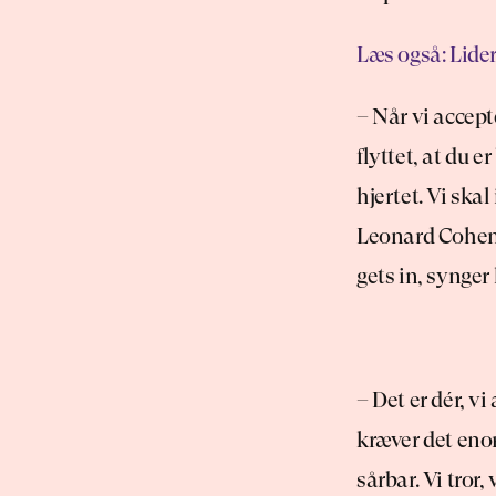
Læs også: Lider 
– Når vi accept
flyttet, at du e
hjertet. Vi ska
Leonard Cohens 
gets in, synger
– Det er dér, vi
kræver det enor
sårbar. Vi tror,