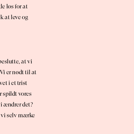
e løs for at 
k at leve og 
eslutte, at vi 
 er nødt til at 
t i et trist 
 spildt vores 
vi ændrer det? 
 vi selv mærke 