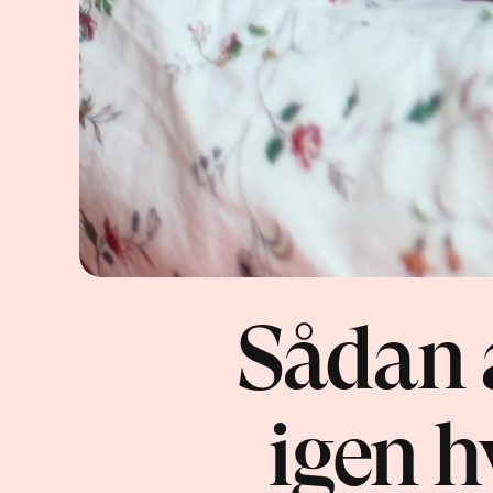
Sådan å
igen hv