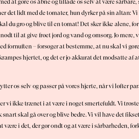
med at gøre os åbne og tillade os selv at være sårbare, 
 det lidt med de tomater, hun dyrker på sin altan: Vi 
 skal du gro og blive til en tomat! Det sker ikke alene, ford
er nødt til at give frøet jord og vand og omsorg. Jo mere, vi
ed fornuften – forsøger at bestemme, at nu skal vi gøre 
rkrampes hjertet, og det er jo akkurat det modsatte af at
kytter os selv og passer på vores hjerte, når vi løfter p
 er vi ikke trænet i at være i noget smertefuldt. Vi trøs
k snart skal gå over og blive bedre. Vi vil have det fikset
at være i det, der gør ondt og at være i sårbarheden, fo