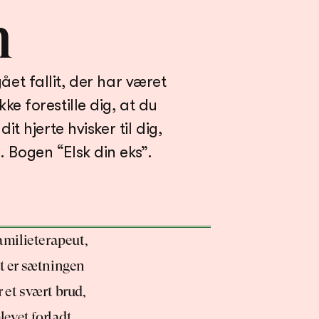
n
ået fallit, der har været 
 forestille dig, at du 
t hjerte hvisker til dig, 
amilieterapeut, 
t er sætningen 
 et svært brud, 
evet forladt, 