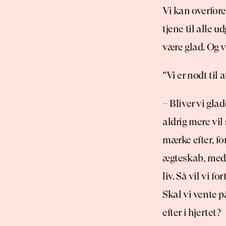
Vi kan overføre 
tjene til alle u
være glad. Og v
“Vi er nødt til 
– Bliver vi glad
aldrig mere vil 
mærke efter, for
ægteskab, med et
liv. Så vil vi f
Skal vi vente p
efter i hjertet?