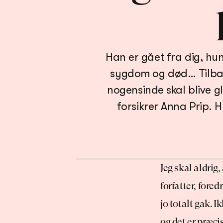
Han er gået fra dig, hun 
sygdom og død… Tilbage 
nogensinde skal blive gla
Jeg skal aldrig
forfatter, fore
jo totalt gak. 
og det er præcis