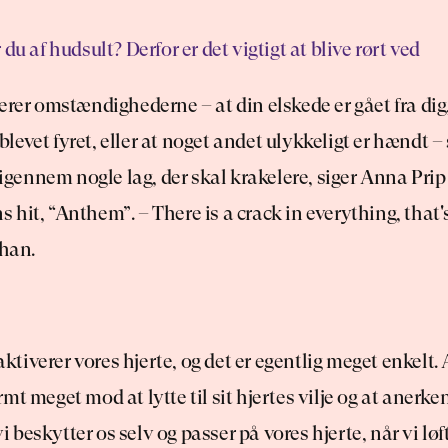
du af hudsult? Derfor er det vigtigt at blive rørt ved
erer omstændighederne – at din elskede er gået fra dig,
r blevet fyret, eller at noget andet ulykkeligt er hændt – 
l igennem nogle lag, der skal krakelere, siger Anna Pri
hit, “Anthem”. – There is a crack in everything, that's
 han.
 aktiverer vores hjerte, og det er egentlig meget enkelt. A
mt meget mod at lytte til sit hjertes vilje og at anerken
 vi beskytter os selv og passer på vores hjerte, når vi lø