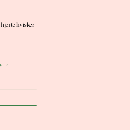
hjerte hvisker 
iv →