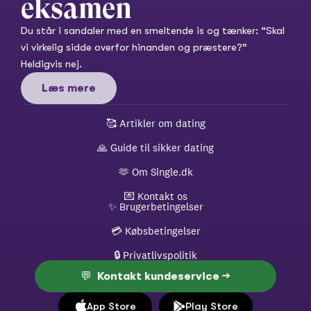
eksamen
Du står i sandaler med en smeltende is og tænker: “Skal 
vi virkelig sidde overfor hinanden og præstere?” 
Heldigvis nej.
Læs mere
🥰 
Artikler om dating
🙏 
Guide til sikker dating
🫶 
Om Single.dk
💌 
Kontakt os
✨ 
Brugerbetingelser
💳 
Købsbetingelser
🔒 
Privatlivspolitik
💬  Kontakt kundeservice →
App Store
Play Store