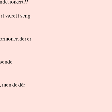
nde, forkert??
 I været i seng 
ormoner, der er 
asende 
n, men de dér 