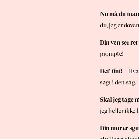
Nu må du mand
du, jeg er doven
Din ven ser ret
prompte!
Det’ fint!
 – Hvad
sagt i den sag.
Skal jeg tage m
jeg heller ikke 
Din mor er sgu