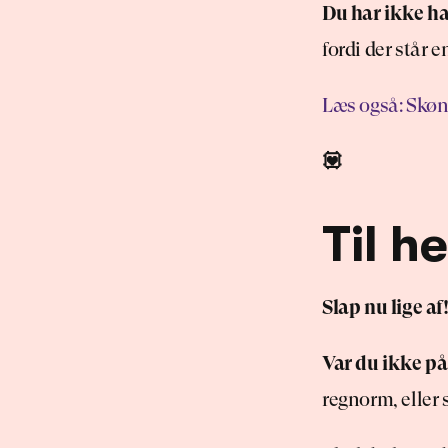
Du har ikke haf
fordi der står 
Læs også: Skøn d
💟
Til h
Slap nu lige af
Var du ikke på
regnorm, eller s