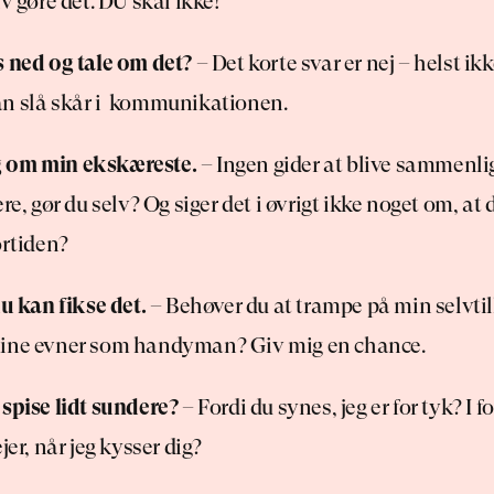
lv gøre det. DU skal ikke!
s ned og tale om det?
 – Det korte svar er nej – helst ikk
n slå skår i  kommunikationen.
 om min ekskæreste.
 – Ingen gider at blive sammenli
re, gør du selv? Og siger det i øvrigt ikke noget om, at d
ortiden?
du kan fikse det.
 – Behøver du at trampe på min selvtill
mine evner som handyman? Giv mig en chance.
 spise lidt sundere?
 – Fordi du synes, jeg er for tyk? I fo
jer, når jeg kysser dig?