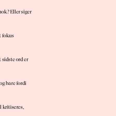
ok? Eller siger 
t fokus 
 sidste ord er 
g bare fordi 
kritiseres, 