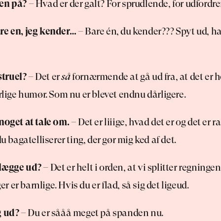
en på?
 – Hvad er der galt? For sprudlende, for udfordre
re en, jeg kender…
 – Bare én, du kender??? Spyt ud, har
truel?
 – Det er 
så
 fornærmende at gå ud fra, at det er h
årlige humør. Som nu er blevet endnu dårligere.
noget at tale om.
 – Det er liiige, hvad det er og det er r
du bagatelliserer ting, der gør mig ked af det.
 lægge ud?
 – Det er helt i orden, at vi splitter regninge
 er barnlige. Hvis du er flad, så sig det ligeud.
g ud?
 – Du er sååå meget på spanden nu.