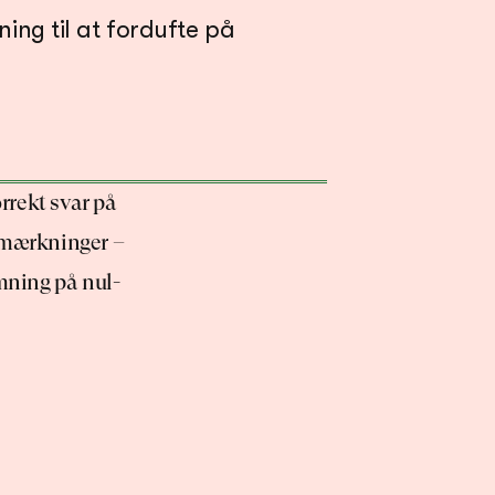
ng til at fordufte på 
rrekt svar på 
emærkninger – 
mning på nul-