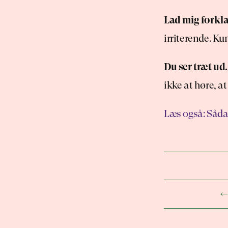
Lad mig forklar
irriterende. Ku
Du ser træt ud.
ikke at høre, at 
Læs også: Såda
←