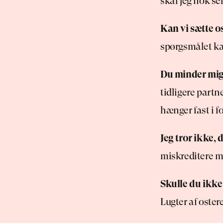
skal jeg nok se
Kan vi sætte o
spørgsmålet ka
Du minder mig
tidligere partne
hænger fast i f
Jeg tror ikke, 
miskreditere 
Skulle du ikke
Lugter af ostere