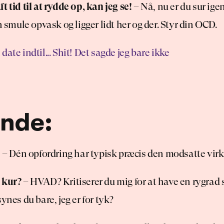
t tid til at rydde op, kan jeg se!
 – Nå, nu er du sur ige
en smule opvask og ligger lidt her og der. Styr din OCD.
ate indtil... Shit! Det sagde jeg bare ikke 
ende:
!
 – Dén opfordring har typisk præcis den modsatte virk
 kur?
 – HVAD? Kritiserer du mig for at have en rygrad 
ynes du bare, jeg er for tyk?