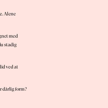
e. Alene 
gnet med 
u stadig 
id ved at 
r dårlig form? 