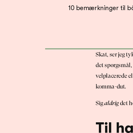
10 bemærkninger til b
Skat, ser jeg ty
det spørgsmål, 
velplacerede e
komma-dut.
Sig 
aldrig
 det h
Til h