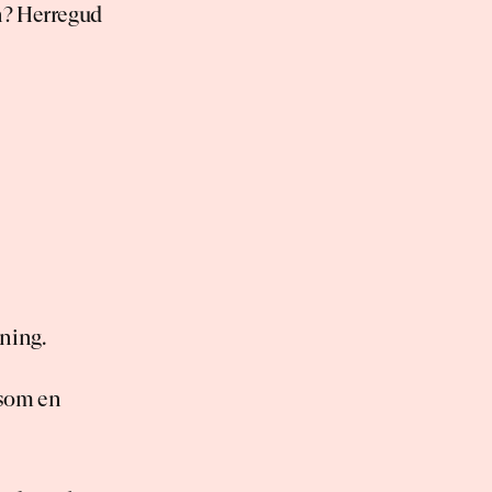
n? Herregud 
ning.
som en 