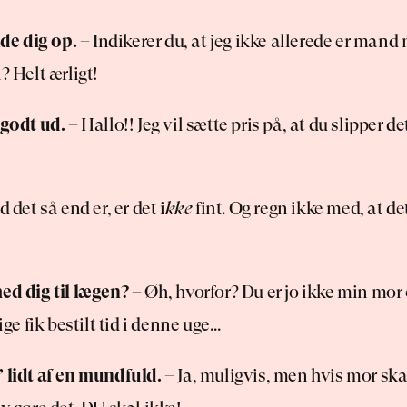
e dig op.
 – Indikerer du, at jeg ikke allerede er mand n
? Helt ærligt!
 godt ud.
 – Hallo!! Jeg vil sætte pris på, at du slipper de
 det så end er, er det i
kke
 fint. Og regn ikke med, at det
ed dig til lægen?
 – Øh, hvorfor? Du er jo ikke min mor o
lige fik bestilt tid i denne uge…
’ lidt af en mundfuld.
 – Ja, muligvis, men hvis mor skal 