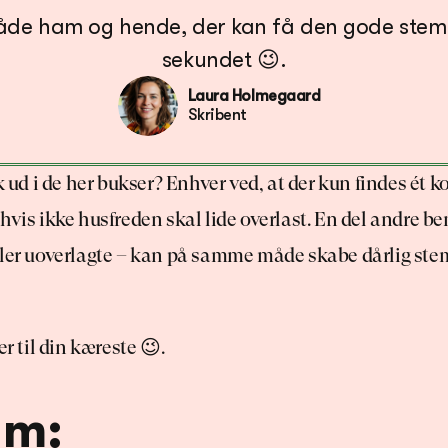
åde ham og hende, der kan få den gode stemni
sekundet 😉.
Laura Holmegaard
Skribent
k ud i de her bukser? Enhver ved, at der kun findes ét ko
hvis ikke husfreden skal lide overlast. En del andre b
ller uoverlagte – kan på samme måde skabe dårlig ste
er til din kæreste 😉.
am: