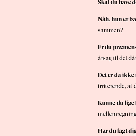
Skal du have d
Nåh, hun er ba
sammen?
Er du præmens
årsag til det d
Det er da ikke 
irriterende, at 
Kunne du lige
mellemregninger
Har du lagt di