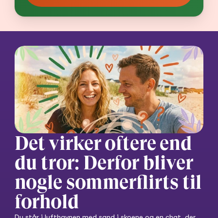
Det virker oftere end 
du tror: Derfor bliver 
nogle sommerflirts til 
forhold
Du står i lufthavnen med sand i skoene og en chat, der 