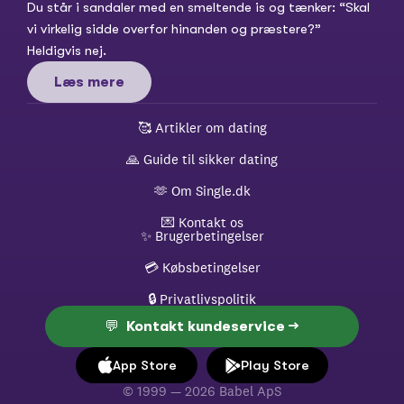
Du står i sandaler med en smeltende is og tænker: “Skal 
vi virkelig sidde overfor hinanden og præstere?” 
Heldigvis nej.
Læs mere
🥰 
Artikler om dating
🙏 
Guide til sikker dating
🫶 
Om Single.dk
💌 
Kontakt os
✨ 
Brugerbetingelser
💳 
Købsbetingelser
🔒 
Privatlivspolitik
💬  Kontakt kundeservice →
App Store
Play Store
© 1999 — 2026 Babel ApS