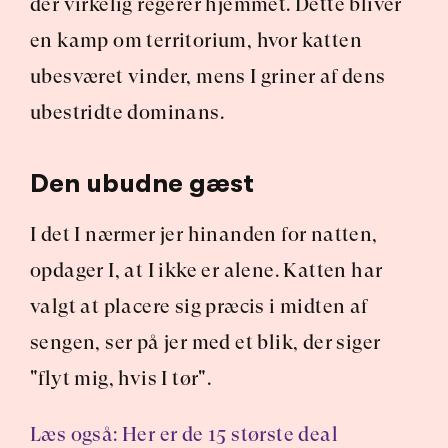
der virkelig regerer hjemmet. Dette bliver 
en kamp om territorium, hvor katten 
ubesværet vinder, mens I griner af dens 
ubestridte dominans.
Den ubudne gæst
I det I nærmer jer hinanden for natten, 
opdager I, at I ikke er alene. Katten har 
valgt at placere sig præcis i midten af 
sengen, ser på jer med et blik, der siger 
"flyt mig, hvis I tør". 
Læs også: Her er de 15 største deal 