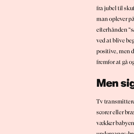
fra jubel til s
man oplever på
efterhånden “sæ
ved at blive beg
positive, men d
fremfor at gå o
Men sig
Tv transmittere
scorer eller br
vækker babyen 
undergangs-brø