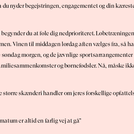
n du nyder begejstringen, engagementet og din kæreste
egynder du at føle dig nedprioriteret. Løbetræningen g
mmen. Vinen til middagen lørdag aften vælges fra, så ha
e søndag morgen, og de jævnlige sportsarrangementer 
familiesammenkomster og børnefødsler. Nå, måske ikke
e større skænderi handler om jeres forskellige opfattelse
timatum er altid en farlig vej at gå”