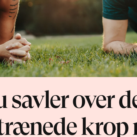
 savler over de
trænede krop 