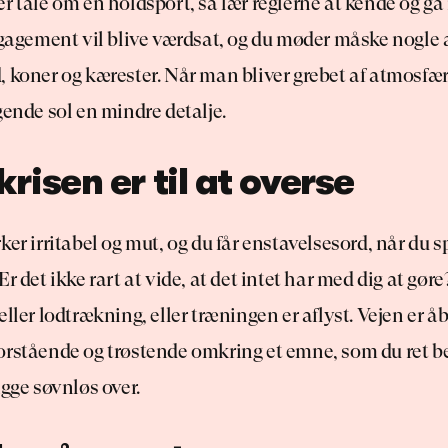
r tale om en holdsport, så lær reglerne at kende og g
ngagement vil blive værdsat, og du møder måske nogle a
 koner og kærester. Når man bliver grebet af atmosfæren
gende sol en mindre detalje.
krisen er til at overse
ker irritabel og mut, og du får enstavelsesord, når du s
Er det ikke rart at vide, at det intet har med dig at gø
ller lodtrækning, eller træningen er aflyst. Vejen er åbe
orstående og trøstende omkring et emne, som du ret be
igge søvnløs over.