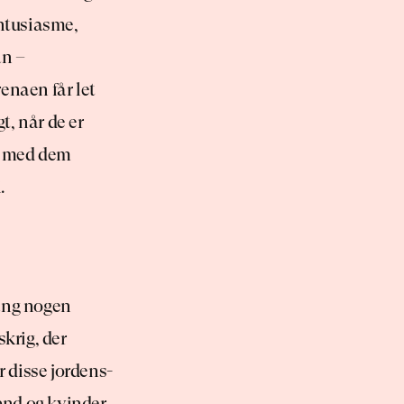
ntusiasme, 
n – 
enaen får let 
t, når de er 
d med dem 
.
ang nogen 
krig, der 
 disse jordens-
nd og kvinder 