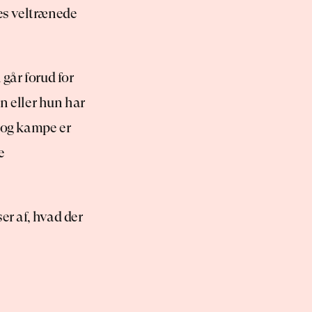
s veltrænede 
år forud for 
n eller hun har 
og kampe er 
 
r af, hvad der 