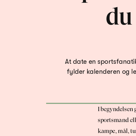
du 
At date en sportsfanat
I begyndelsen g
sportsmand elle
kampe, mål, tu