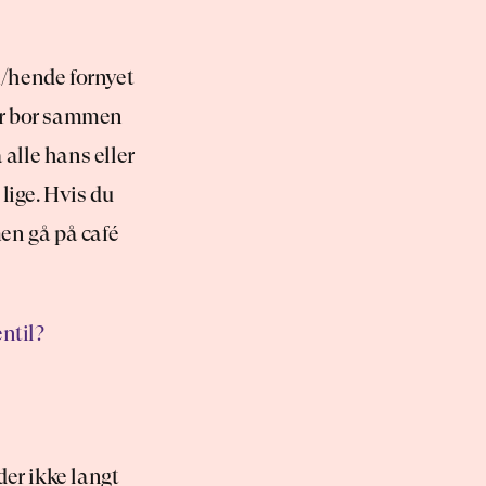
/hende fornyet 
er bor sammen 
alle hans eller 
ige. Hvis du 
en gå på café 
entil?
er ikke langt 