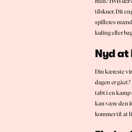
med? Hvis der e
tilskuer. Dit e
spilleres mænd,
kuling eller ba
Nyd at 
Din kæreste vir
dagen er gået? 
tabt i en kamp e
kan være den f
kommer til at l