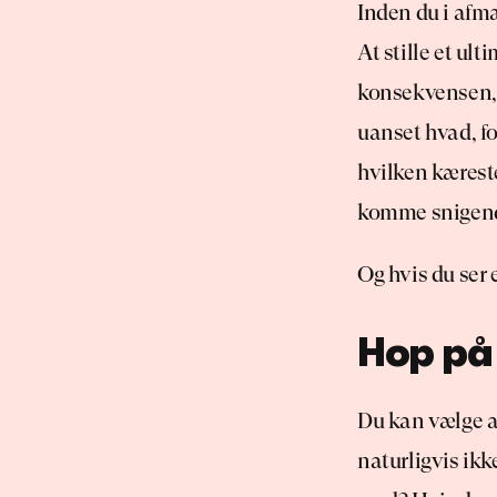
Inden du i afma
At stille et ulti
konsekvensen, o
uanset hvad, for
hvilken kæreste
komme snigende
Og hvis du ser 
Hop på
Du kan vælge at
naturligvis ikk