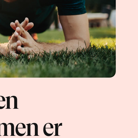
n 
men er 