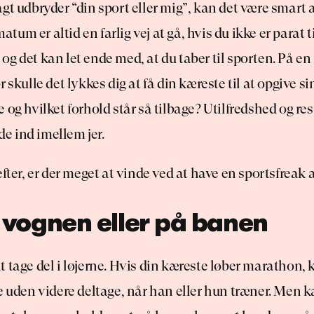
gt udbryder “din sport eller mig”, kan det være smart at 
matum er altid en farlig vej at gå, hvis du ikke er parat ti
g det kan let ende med, at du taber til sporten. På en
 skulle det lykkes dig at få din kæreste til at opgive si
 og hvilket forhold står så tilbage? Utilfredshed og res
 ind imellem jer.
efter, er der meget at vinde ved at have en sportsfreak 
 vognen eller på banen
 tage del i løjerne. Hvis din kæreste løber marathon, k
e uden videre deltage, når han eller hun træner. Men k