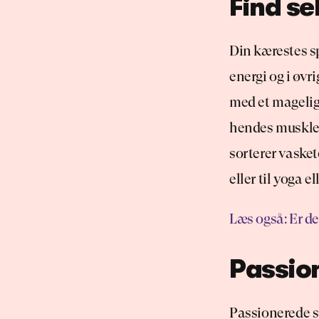
Find se
Din kærestes s
energi og i øv
med et mageligt 
hendes muskler
sorterer vasket
eller til yoga e
Læs også: Er de
Passion
Passionerede sp