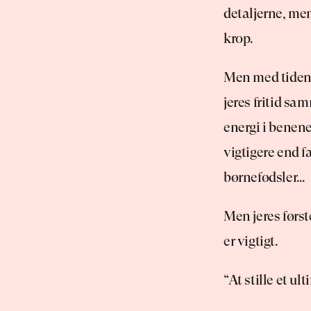
detaljerne, me
krop.
Men med tiden b
jeres fritid sa
energi i benen
vigtigere end 
børnefødsler…
Men jeres først
er vigtigt.
“At stille et ul