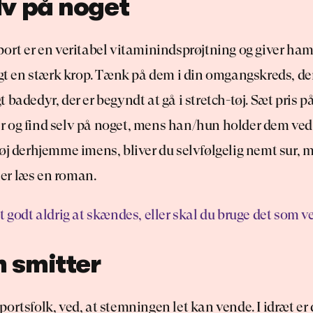
lv på noget
port er en veritabel vitaminindsprøjtning og giver ham
rigt en stærk krop. Tænk på dem i din omgangskreds, d
badedyr, der er begyndt at gå i stretch-tøj. Sæt pris på 
 og find selv på noget, mens han/hun holder dem ved l
øj derhjemme imens, bliver du selvfølgelig nemt sur, m
ller læs en roman.
t godt aldrig at skændes, eller skal du bruge det som v
 smitter
ortsfolk, ved, at stemningen let kan vende. I idræt er d