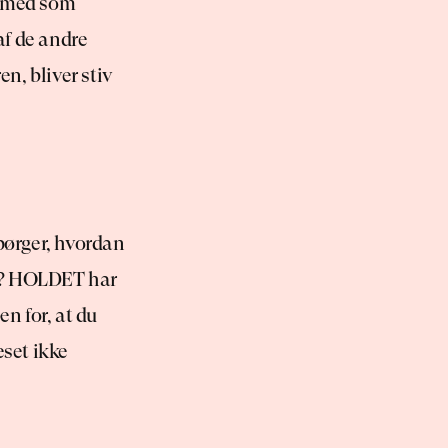
å med som 
f de andre 
, bliver stiv 
pørger, hvordan 
re? HOLDET har 
n for, at du 
set ikke 