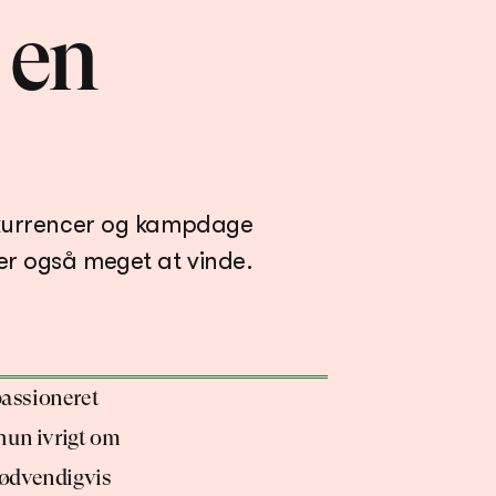
 en 
nkurrencer og kampdage 
passioneret 
hun ivrigt om 
ødvendigvis 