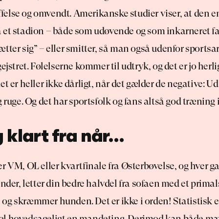
kuffelse og omvendt. Amerikanske studier viser, at den e
 et stadion – både som udøvende og som inkarneret fa
tter sig” – eller smitter, så man også udenfor sportsar
ejstret. Følelserne kommer til udtryk, og det er jo herlig
et er heller ikke dårligt, når det gælder de negative: U
g ruge. Og det har sportsfolk og fans altså god træning i
 klart fra når…
r VM, OL eller kvartfinale fra Østerbøvelse, og hver g
ænder, letter din bedre halvdel fra sofaen med et primals
og skræmmer hunden. Det er ikke i orden! Statistisk er
l hovedsageligt en mandeting. Derimod kan både mæ