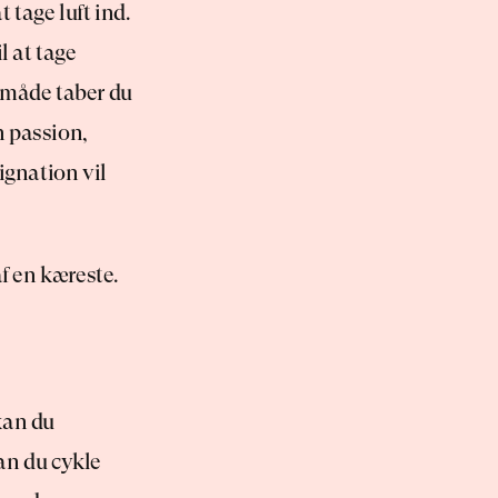
tage luft ind. 
l at tage 
 måde taber du 
n passion, 
ignation vil 
af en kæreste.
an du 
an du cykle 